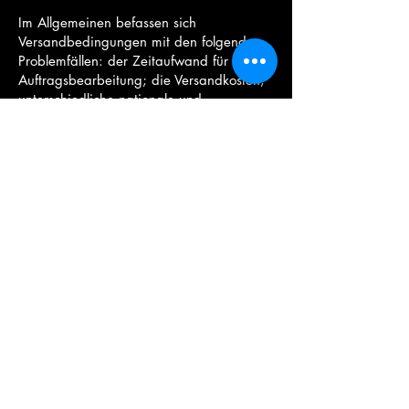
Im Allgemeinen befassen sich
Versandbedingungen mit den folgenden
Problemfällen: der Zeitaufwand für die
Auftragsbearbeitung; die Versandkosten;
unterschiedliche nationale und
internationale Versandoptionen;
potenzielle Leistungsunterbrechungen und
vieles mehr.
Kontakt
+49 (0)170 96 92 92 4
hellmut.stauffer@t-online.de
Hauptstraße 31A
67591 Hohen-Sülzen